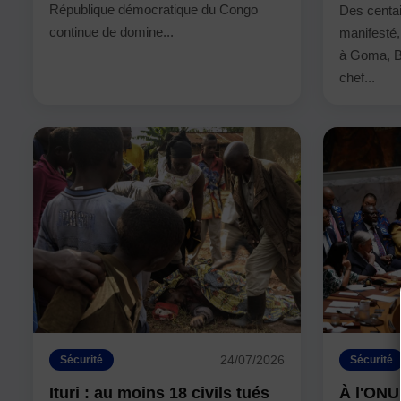
République démocratique du Congo
Des centai
continue de domine...
manifesté, 
à Goma, B
chef...
24/07/2026
Sécurité
Sécurité
Ituri : au moins 18 civils tués
À l'ONU