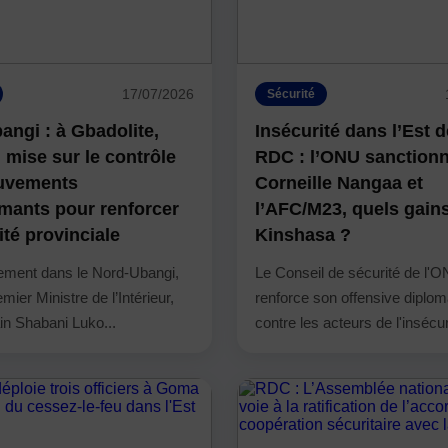
17/07/2026
Sécurité
angi : à Gbadolite,
Insécurité dans l’Est d
 mise sur le contrôle
RDC : l’ONU sanction
uvements
Corneille Nangaa et
mants pour renforcer
l’AFC/M23, quels gain
ité provinciale
Kinshasa ?
ement dans le Nord-Ubangi,
Le Conseil de sécurité de l'
mier Ministre de l’Intérieur,
renforce son offensive diplom
n Shabani Luko...
contre les acteurs de l'insécur