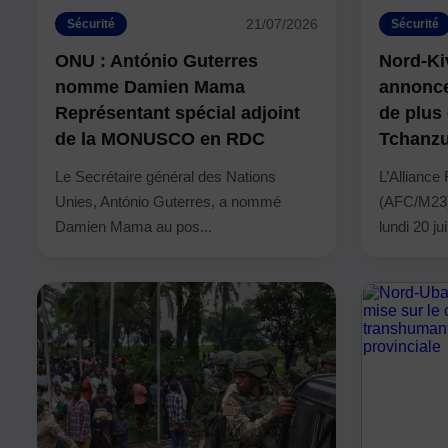
21/07/2026
Sécurité
Sécurité
ONU : António Guterres
Nord-Ki
nomme Damien Mama
annonce 
Représentant spécial adjoint
de plus 
de la MONUSCO en RDC
Tchanz
Le Secrétaire général des Nations
L’Allianc
Unies, António Guterres, a nommé
(AFC/M23)
Damien Mama au pos...
lundi 20 ju