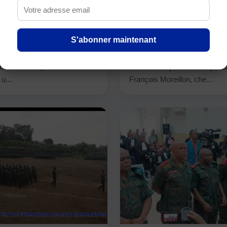
vernance équitable
le partenariat avec la 
sources naturelles au
Rouge lors des adieux
de la paix
François Moreillon
S'abonner maintenant
ique démocratique du Congo
La Première ministre, Judith
mercredi 22 juillet 2026 à
Tuluka, a reçu, mardi 21 juille
u...
François Moreillon, che...