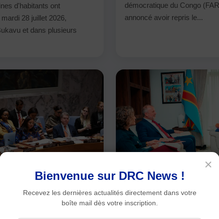
démocratique du Congo (FAR
nes d'habitants ont
annoncé avoir repris le...
mardi 28 juillet 2026,
ukavu et dans plusieurs
×
Bienvenue sur DRC News !
Recevez les dernières actualités directement dans votre
23/07/2026
Sécurité
boîte mail dès votre inscription.
, la RDC plaide pour
RDC : Judith Suminwa