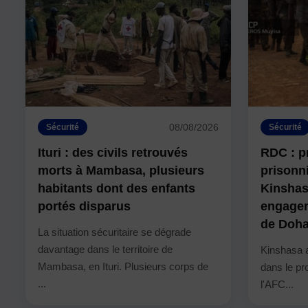
08/08/2026
Sécurité
Sécurité
Ituri : des civils retrouvés
RDC : pr
morts à Mambasa, plusieurs
prisonn
habitants dont des enfants
Kinshas
portés disparus
engagem
de Doh
La situation sécuritaire se dégrade
davantage dans le territoire de
Kinshasa a
Mambasa, en Ituri. Plusieurs corps de
dans le p
...
l'AFC...