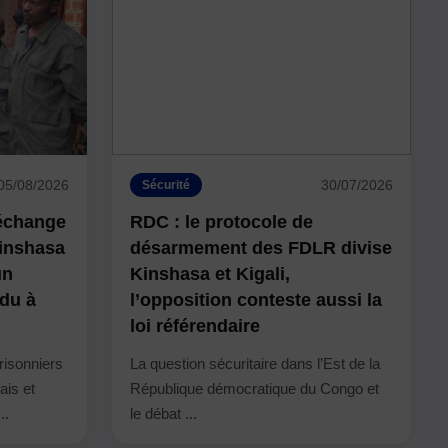
05/08/2026
30/07/2026
Sécurité
’échange
RDC : le protocole de
Kinshasa
désarmement des FDLR divise
un
Kinshasa et Kigali,
ndu à
l’opposition conteste aussi la
loi référendaire
risonniers
La question sécuritaire dans l’Est de la
ais et
République démocratique du Congo et
..
le débat ...