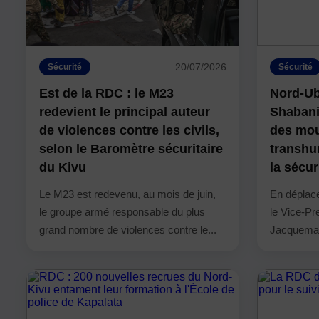
20/07/2026
Sécurité
Sécurité
Est de la RDC : le M23
Nord-Ub
redevient le principal auteur
Shabani
de violences contre les civils,
des mo
selon le Baromètre sécuritaire
transhu
du Kivu
la sécur
Le M23 est redevenu, au mois de juin,
En déplac
le groupe armé responsable du plus
le Vice-Pre
grand nombre de violences contre le...
Jacquemai