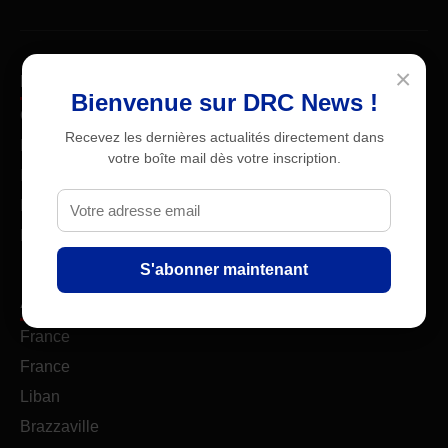
×
Dans l'actualité
Bienvenue sur DRC News !
Constitution
Recevez les dernières actualités directement dans
RDC
votre boîte mail dès votre inscription.
Iran
États-Unis
Ebola
S'abonner maintenant
À l'international
France
France
Liban
Brazzaville