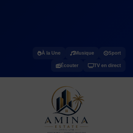
À la Une
Musique
Sport
Écouter
TV en direct