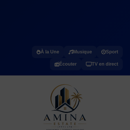
À la Une
Musique
Sport
Écouter
TV en direct