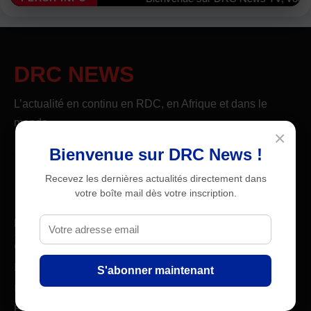
DRC NEWS
L’actualité en continu en RDC, en Afrique et dans le
monde.
×
Bienvenue sur DRC News !
Recevez les dernières actualités directement dans
votre boîte mail dès votre inscription.
Dans l'actualité
Constitution
RDC
S'abonner maintenant
Iran
États-Unis