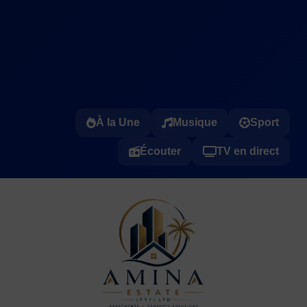
À la Une
Musique
Sport
Écouter
TV en direct