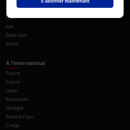
S'abonner maintenant
Constitution
RDC
Iran
États-Unis
Ebola
À l'international
France
France
Liban
Brazzaville
Sénégal
Burkina Faso
Congo