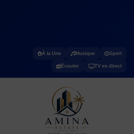
À la Une
Musique
Sport
Écouter
TV en direct