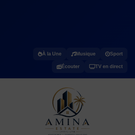
À la Une
Musique
Sport
Écouter
TV en direct