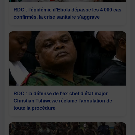
RDC : l'épidémie d'Ebola dépasse les 4 000 cas
confirmés, la crise sanitaire s'aggrave
RDC : la défense de l'ex-chef d'état-major
Christian Tshiwewe réclame l'annulation de
toute la procédure