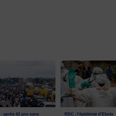
: après 42 ans sans
RDC : l'épidémie d'Ebola