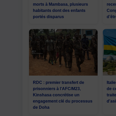
morts à Mambasa, plusieurs
rece
habitants dont des enfants
Cong
portés disparus
d’êt
RDC : premier transfert de
Ital
prisonniers à l'AFC/M23,
de c
Kinshasa concrétise un
trai
engagement clé du processus
d'asi
de Doha