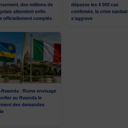
nsement, des millions de
dépasse les 4 000 cas
olais attendent enfin
confirmés, la crise sanitai
re officiellement comptés
s'aggrave
ie-Rwanda : Rome envisage
onfier au Rwanda le
tement des demandes
le