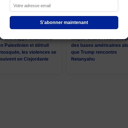
S'abonner maintenant
 : une frappe israélienne
Moyen-Orient : l’Iran attaq
n Palestinien et détruit
des bases américaines al
mosquée, les violences se
que Trump rencontre
suivent en Cisjordanie
Netanyahu