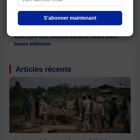
S'abonner maintenant
Moyen-Orient : les États-Unis disent avoir
intercepté des missiles iraniens visant leurs
bases militaires
Articles récents