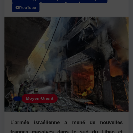
YouTube
Moyen-Orient
L’armée israélienne a mené de nouvelles
frappes massives dans le sud du
Liban
et