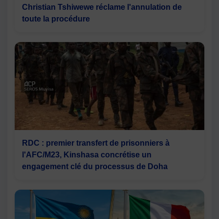
Christian Tshiwewe réclame l'annulation de
toute la procédure
RDC : premier transfert de prisonniers à
l'AFC/M23, Kinshasa concrétise un
engagement clé du processus de Doha