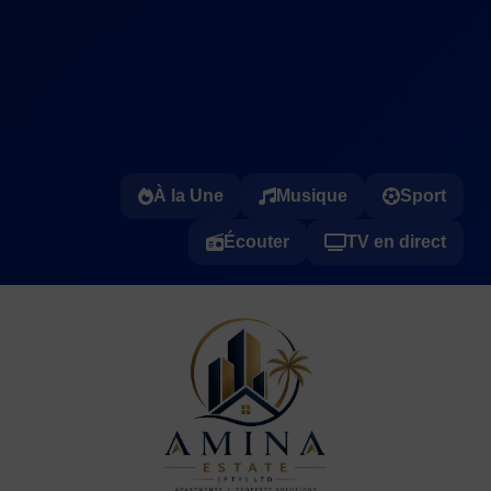
À la Une
Musique
Sport
Écouter
TV en direct