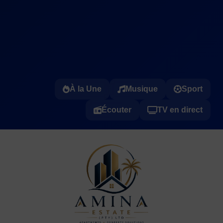
À la Une
Musique
Sport
Écouter
TV en direct