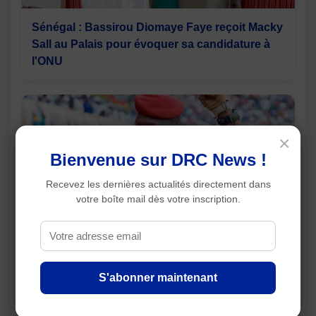
Sénégal : Bassirou Diomaye Faye reçoit Macky
Sall au Palais pour évoquer sa candidature à
l'ONU
×
Bienvenue sur DRC News !
Recevez les dernières actualités directement dans
votre boîte mail dès votre inscription.
Burkina Faso : Ibrahim Traoré appelle à un
islam « modéré » et annonce un renforcement
du contrôle des prêches
S'abonner maintenant