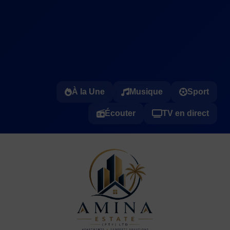
À la Une
Musique
Sport
Écouter
TV en direct