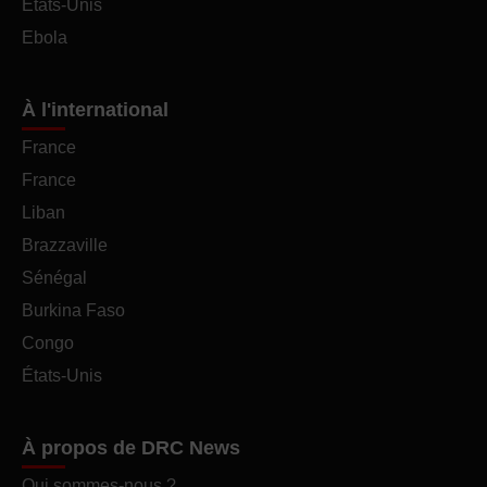
États-Unis
Ebola
À l'international
France
France
Liban
Brazzaville
Sénégal
Burkina Faso
Congo
États-Unis
À propos de DRC News
Qui sommes-nous ?