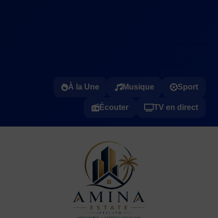
À la Une
Musique
Sport
Écouter
TV en direct