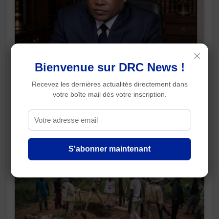
×
Bienvenue sur DRC News !
RDC : Steeve Mbikayi s'oppose à la
Recevez les dernières actualités directement dans
participation de l'AFC/M23 au dialogue national
votre boîte mail dès votre inscription.
Articles récents
S'abonner maintenant