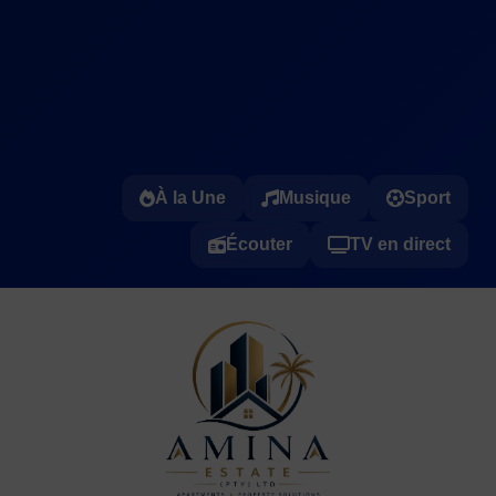
À la Une
Musique
Sport
Écouter
TV en direct