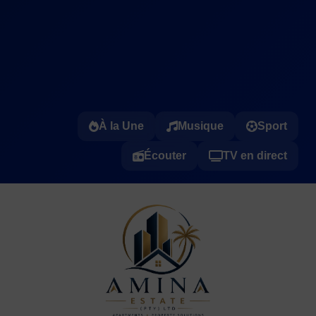
À la Une
Musique
Sport
Écouter
TV en direct