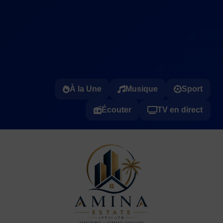
À la Une
Musique
Sport
Écouter
TV en direct