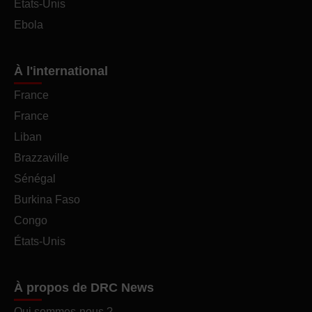
États-Unis
Ebola
À l'international
France
France
Liban
Brazzaville
Sénégal
Burkina Faso
Congo
États-Unis
À propos de DRC News
Qui sommes-nous ?