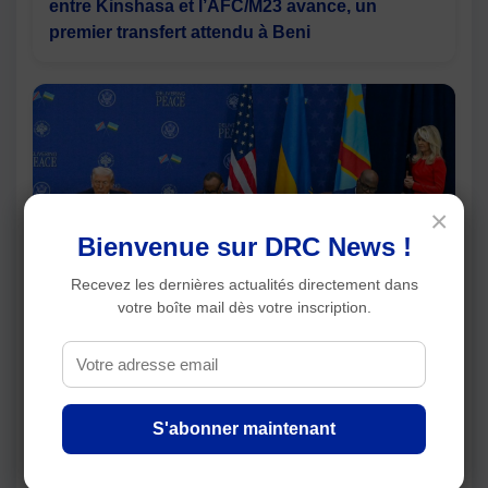
entre Kinshasa et l’AFC/M23 avance, un
premier transfert attendu à Beni
×
Bienvenue sur DRC News !
Recevez les dernières actualités directement dans
votre boîte mail dès votre inscription.
RDC : le protocole de désarmement des FDLR
divise Kinshasa et Kigali, l’opposition conteste
aussi la loi référendaire
S'abonner maintenant