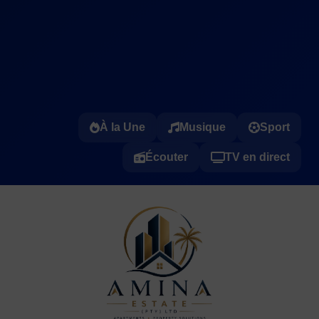
À la Une
Musique
Sport
Écouter
TV en direct