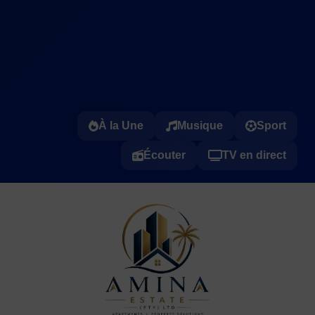
À la Une
Musique
Sport
Écouter
TV en direct