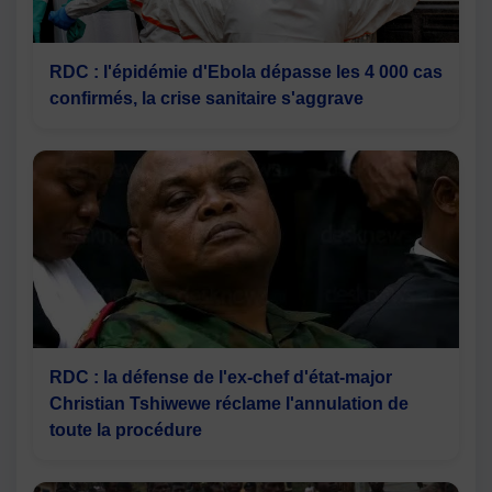
RDC : l'épidémie d'Ebola dépasse les 4 000 cas
confirmés, la crise sanitaire s'aggrave
RDC : la défense de l'ex-chef d'état-major
Christian Tshiwewe réclame l'annulation de
toute la procédure