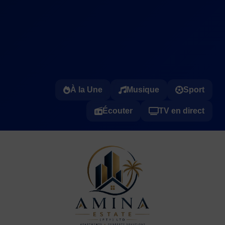
À la Une
Musique
Sport
Écouter
TV en direct