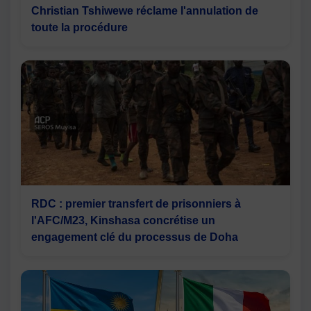
Christian Tshiwewe réclame l'annulation de
toute la procédure
RDC : premier transfert de prisonniers à
l'AFC/M23, Kinshasa concrétise un
engagement clé du processus de Doha