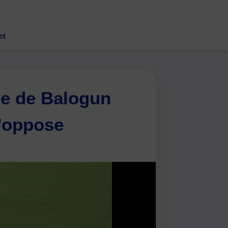
ct
ge de Balogun
s'oppose