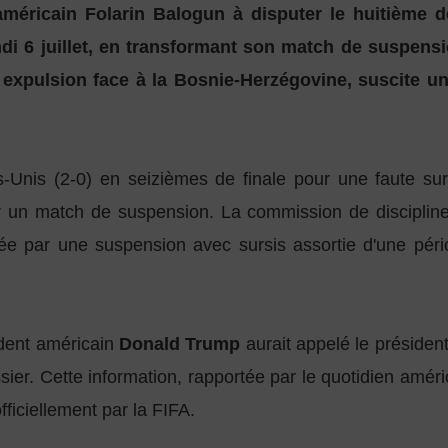
 américain Folarin Balogun à disputer le huitième
ndi 6 juillet, en transformant son match de suspens
 expulsion face à la Bosnie-Herzégovine, suscite un
ts-Unis (2-0) en seizièmes de finale pour une faute s
er un match de suspension. La commission de disciplin
ée par une suspension avec sursis assortie d'une péri
ident américain
Donald Trump
aurait appelé le présiden
r. Cette information, rapportée par le quotidien améri
officiellement par la FIFA.