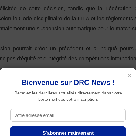
félicitée de cette décision, tandis que la Fédérati
 selon le Code disciplinaire de la FIFA et les règlemen
ormalement une suspension automatique pour le match su
ion pourrait créer un précédent et a indiqué poursu
ncipes d'équité et d'intégrité des compétitions internatio
×
lle d'un huitième de finale particulièrement attendu en
Bienvenue sur DRC News !
se autour de l'application des règles disciplinaires.
Recevez les dernières actualités directement dans votre
boîte mail dès votre inscription.
S'abonner maintenant