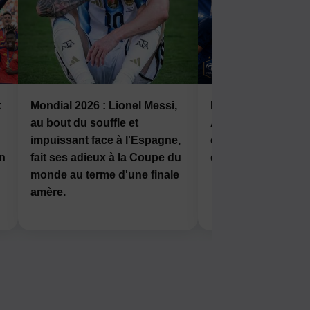
x
Mondial 2026 : Lionel Messi,
Mondial 2026 : Fra
au bout du souffle et
Angleterre, la troi
impuissant face à l'Espagne,
en jeu ce samedi à
en
fait ses adieux à la Coupe du
drc-news.com
monde au terme d'une finale
amère.