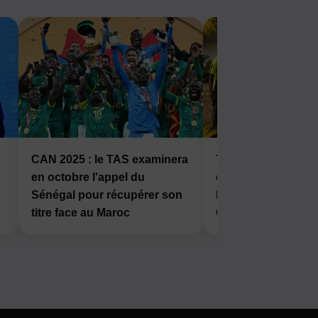
CAN 2025 : le TAS examinera
Tournoi des Jeune
en octobre l'appel du
de Kalemie : le FC
Sénégal pour récupérer son
Kalonda s’incline 1
titre face au Maroc
Gueita Gold