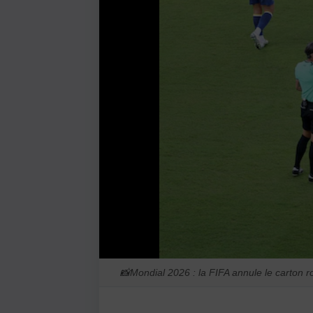
📸
Mondial 2026 : la FIFA annule le carton 