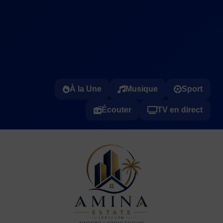
À la Une
Musique
Sport
Écouter
TV en direct