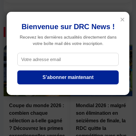
×
Bienvenue sur DRC News !
📰 Articles similaires
Recevez les dernières actualités directement dans
votre boîte mail dès votre inscription.
S'abonner maintenant
Coupe du monde 2026 :
Mondial 2026 : malgré
combien chaque
son élimination en
sélection a-t-elle gagné
seizièmes de finale, la
? Découvrez les primes
RDC quitte la
exceptionnelles versées
compétition avec plus