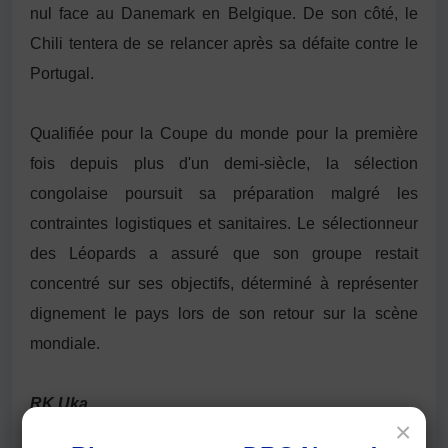
nul face au
Danemark
en Belgique. De son côté, le
Chili tentera de se relancer après sa défaite contre le
Portugal
.
Qualifiée pour la Coupe du monde pour la première
fois depuis plus d'un demi-siècle, la sélection
congolaise poursuit sa préparation malgré les
contraintes logistiques et sanitaires. Le sélectionneur
des Léopards a assuré que son groupe restait
concentré sur ses objectifs, déterminé à représenter
dignement le pays lors de son retour sur la scène
mondiale.
RK Uka
×