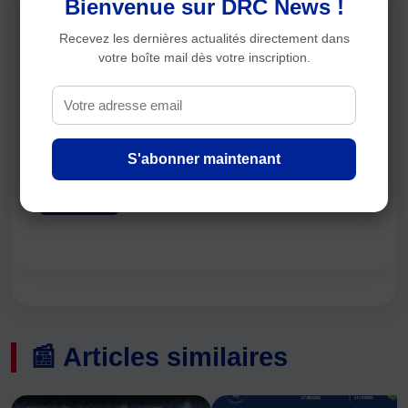
Bienvenue sur DRC News !
💬 Commentaires
Recevez les dernières actualités directement dans
votre boîte mail dès votre inscription.
S'abonner maintenant
Publier
📰 Articles similaires