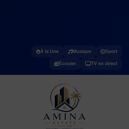
À la Une
Musique
Sport
Écouter
TV en direct