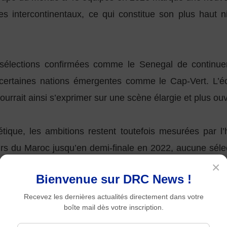
es intercontinentaux, ce qui constitue son plus haut 
 sélections confirmées comme le
Senegal
de continuer
certaines nations émergentes comme le Cap-Vert. L’éc
urrait ainsi s’exprimer sur une scène élargie et plus ouv
étique, les ambitions restent toutefois mesurées par l
 du Maroc jusqu’en demi-finale en 2022, aucune sélecti
×
Bienvenue sur DRC News !
Recevez les dernières actualités directement dans votre
retrouve donc face à une double réalité : une représentat
boîte mail dès votre inscription.
mer cette présence accrue en résultats historiques.