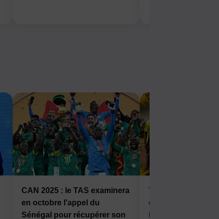
CAN 2025 : le TAS examinera
Tournoi des Jeune
en octobre l'appel du
de Kalemie : le FC
Sénégal pour récupérer son
Kalonda s’incline 1