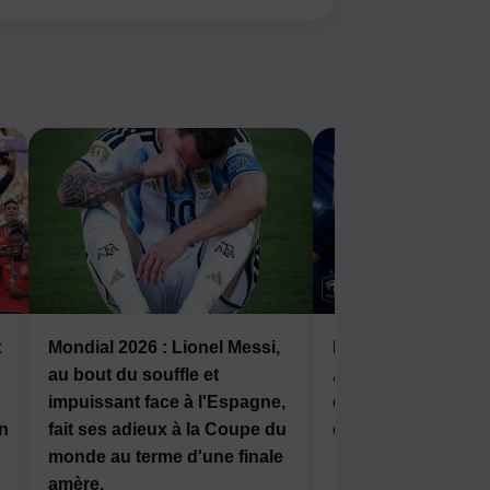
x
Mondial 2026 : Lionel Messi,
Mondial 2026 : Fra
au bout du souffle et
Angleterre, la troi
impuissant face à l'Espagne,
en jeu ce samedi à
en
fait ses adieux à la Coupe du
drc-news.com
monde au terme d'une finale
amère.