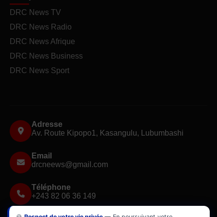
DRC News TV
DRC News Radio
DRC News Afrique
DRC News Business
DRC News Sport
Adresse
Av. Route Kipopo1, Kasangulu, Lubumbashi
Email
drcneews@gmail.com
Téléphone
+243 82 06 36 149
🍪
Respect de votre vie privée
— En poursuivant votre