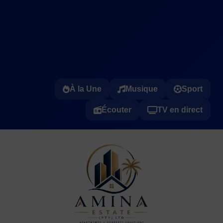
À la Une
Musique
Sport
Écouter
TV en direct