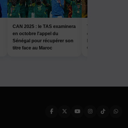
CAN 2025 : le TAS examinera
Tournoi des Jeune
en octobre l'appel du
de Kalemie : le FC
Sénégal pour récupérer son
Kalonda s’incline 1
titre face au Maroc
Gueita Gold