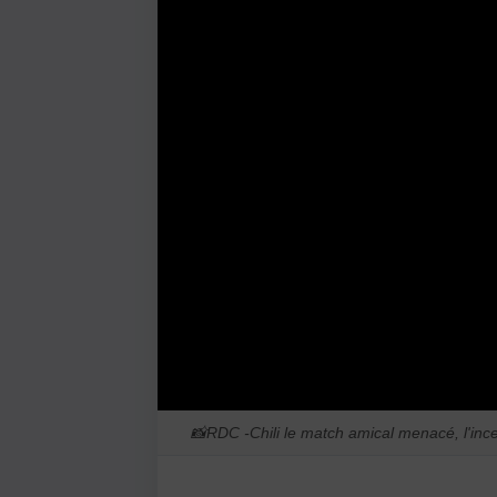
📸
RDC -Chili le match amical menacé, l'inc