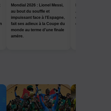
x
Mondial 2026 : Lionel Messi,
Mondial 2026 : Fra
au bout du souffle et
Angleterre, la troi
impuissant face à l'Espagne,
en jeu ce samedi à
en
fait ses adieux à la Coupe du
drc-news.com
monde au terme d'une finale
amère.