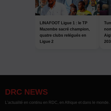
LINAFOOT Ligue 1 : le TP
Tun
Mazembe sacré champion,
nom
quatre clubs relégués en
Aig
Ligue 2
203
DRC NEWS
L’actualité en continu en RDC, en Afrique et dans le monde.