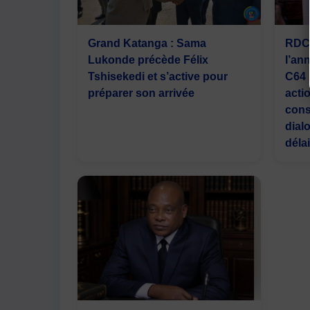
Grand Katanga : Sama
RDC 
Lukonde précède Félix
l’an
Tshisekedi et s’active pour
C64 
préparer son arrivée
acti
cons
dial
déla