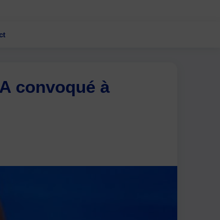
ct
WA convoqué à