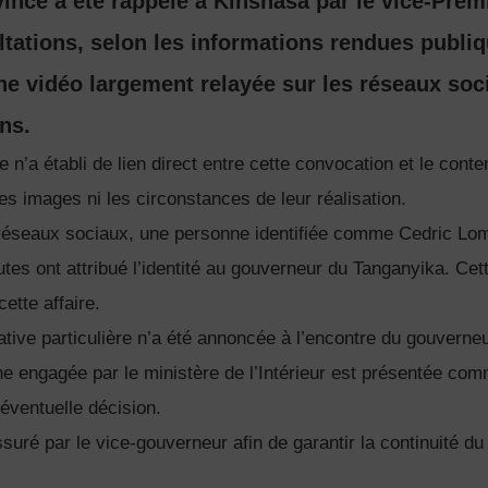
nce a été rappelé à Kinshasa par le vice-Prem
ultations, selon les informations rendues publi
ne vidéo largement relayée sur les réseaux soc
ns.
 n’a établi de lien direct entre cette convocation et le conte
des images ni les circonstances de leur réalisation.
réseaux sociaux, une personne identifiée comme Cedric Lom
autes ont attribué l’identité au gouverneur du Tanganyika. Cett
ette affaire.
tive particulière n’a été annoncée à l’encontre du gouverne
e engagée par le ministère de l’Intérieur est présentée com
 éventuelle décision.
ssuré par le vice-gouverneur afin de garantir la continuité d
.