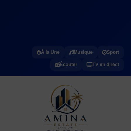
À la Une
Musique
Sport
Écouter
TV en direct