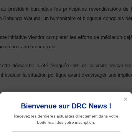
au président burundais les principales revendications de l
amin Babunga Watuna, un humanitaire et blogueur congolais dé
e initiative viendra compléter les efforts de médiation dé
nouveau cadre concurrent.
cette démarche a été évoquée lors de la visite d'Évarist
évaluer la situation politique avant d'envisager une implica
×
Bienvenue sur DRC News !
Recevez les dernières actualités directement dans votre
boîte mail dès votre inscription.