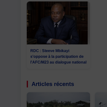
RDC : Steeve Mbikayi
s'oppose à la participation de
l'AFC/M23 au dialogue national
Articles récents