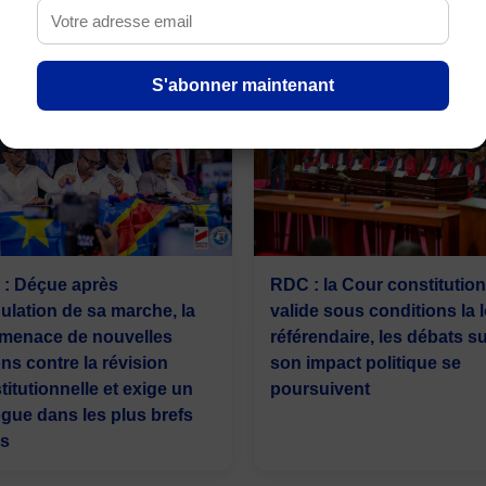
S'abonner maintenant
: Déçue après
RDC : la Cour constitution
nulation de sa marche, la
valide sous conditions la l
menace de nouvelles
référendaire, les débats s
ons contre la révision
son impact politique se
titutionnelle et exige un
poursuivent
ogue dans les plus brefs
is