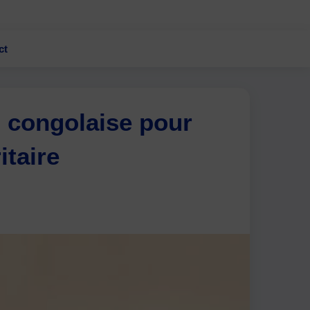
ct
n congolaise pour
itaire