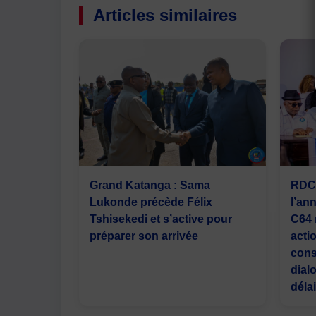
Articles similaires
Grand Katanga : Sama
RDC 
Lukonde précède Félix
l’an
Tshisekedi et s’active pour
C64 
préparer son arrivée
acti
cons
dial
déla