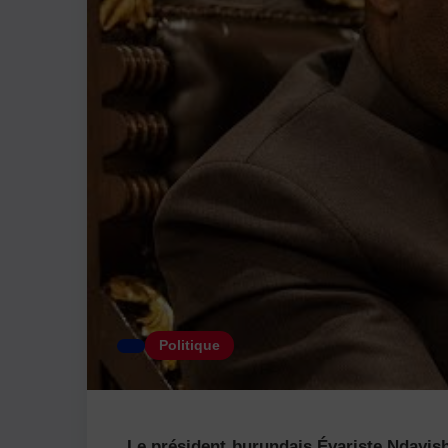
Politique
Le président burundais Évariste Ndayishi