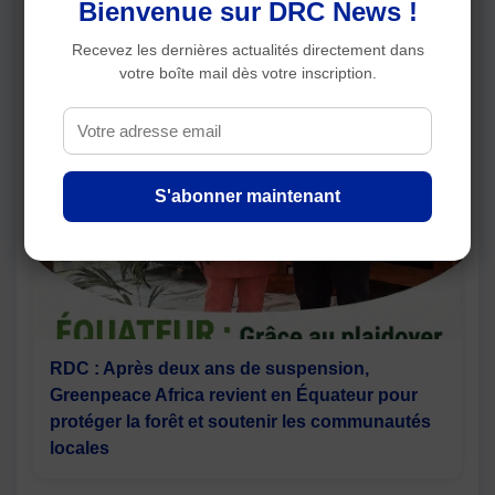
Bienvenue sur DRC News !
Tanganyika : Kalemie prépare son plan
Recevez les dernières actualités directement dans
directeur du gaz domestique pour réduire la
votre boîte mail dès votre inscription.
dépendance au bois-énergie
S'abonner maintenant
RDC : Après deux ans de suspension,
Greenpeace Africa revient en Équateur pour
protéger la forêt et soutenir les communautés
locales