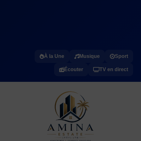
À la Une
Musique
Sport
Écouter
TV en direct