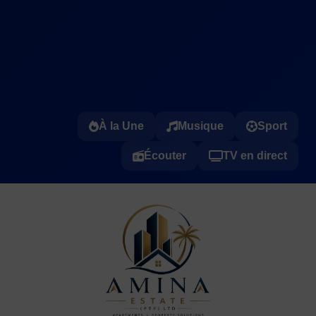
À la Une
Musique
Sport
Écouter
TV en direct