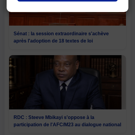
Sénat : la session extraordinaire s'achève
après l'adoption de 18 textes de loi
RDC : Steeve Mbikayi s'oppose à la
participation de l'AFC/M23 au dialogue national