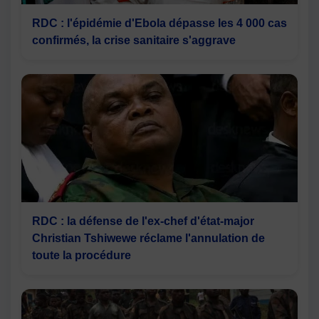
RDC : l'épidémie d'Ebola dépasse les 4 000 cas
confirmés, la crise sanitaire s'aggrave
RDC : la défense de l'ex-chef d'état-major
Christian Tshiwewe réclame l'annulation de
toute la procédure