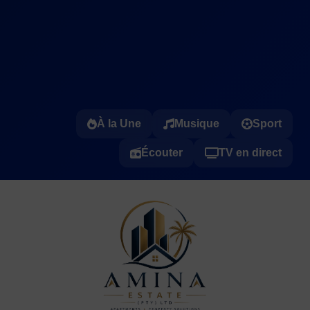
À la Une
Musique
Sport
Écouter
TV en direct