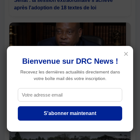
Sénat : la session extraordinaire s'achève
après l'adoption de 18 textes de loi
×
Bienvenue sur DRC News !
Recevez les dernières actualités directement dans
votre boîte mail dès votre inscription.
RDC : Steeve Mbikayi s'oppose à la
participation de l'AFC/M23 au dialogue national
S'abonner maintenant
Articles récents