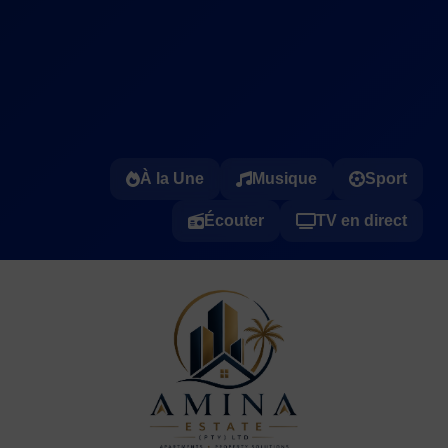
À la Une
Musique
Sport
Écouter
TV en direct