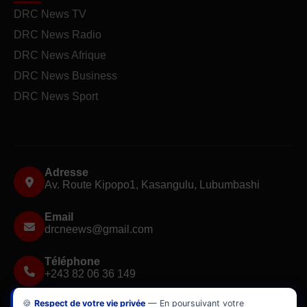
DRC News TV
DRC News Radio
DRC News Afrique
DRC News Business
DRC News Sport
Adresse
Av. Route Kipopo1, Kasangulu, Lubumbashi
Email
drcneews@gmail.com
Téléphone
+243 82 06 36 149
🍪
Respect de votre vie privée
— En poursuivant votre