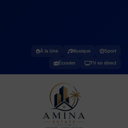
À la Une
Musique
Sport
Écouter
TV en direct