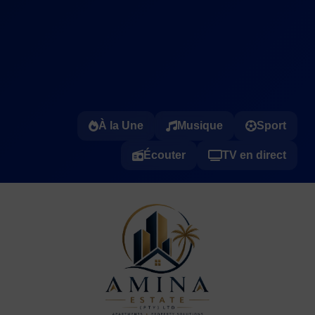
À la Une
Musique
Sport
Écouter
TV en direct