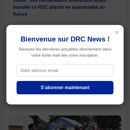
Ebola : des humanitaires américains ayant
travaillé en RDC placés en quarantaine au
Kenya
×
Bienvenue sur DRC News !
Recevez les dernières actualités directement dans
votre boîte mail dès votre inscription.
S'abonner maintenant
Ouganda : 20 écoliers et un adulte meurent
dans le renversement d'un bus scolaire, les
sorties éducatives suspendues