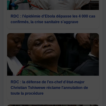
RDC : l'épidémie d'Ebola dépasse les 4 000 cas
confirmés, la crise sanitaire s'aggrave
RDC : la défense de l'ex-chef d'état-major
Christian Tshiwewe réclame l'annulation de
toute la procédure