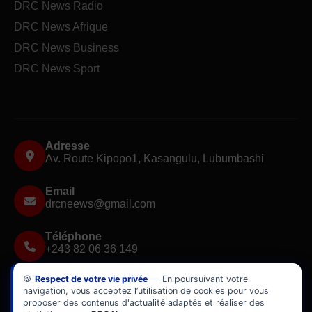
DRC News Radio
DRC News Afrique
DRC News Business
DRC News Sport
Adresse
Av. Route Kipopo1, Kasangulu, Lubumbashi
Email
drcneews@gmail.com
Téléphone
+243 82 06 36 149
🍪
Respect de votre vie privée
— En poursuivant votre
✕
navigation, vous acceptez l’utilisation de cookies pour vous
Flash Info Matinal
proposer des contenus d'actualité adaptés et réaliser des
DRC News Podcast