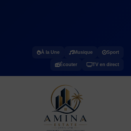
À la Une
Musique
Sport
Écouter
TV en direct